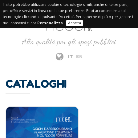
Il sito potrebbe utilizzare cookie o tecnologie simili, anche di terze parti,
per offrire servizi in linea con le tue preferenze. Puoi acconsentire a tali
tecnologie cliccando il pulsante “Accetta”. Per saperne di più o per gestire i
tuoi consensi clicca
Personalizza
.
Accetta
Alta qualità per gli spazi pubblici
IT
EN
CATALOGHI